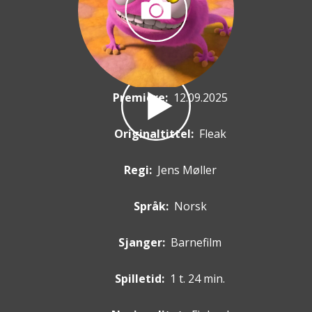
Premiere
:
12.09.2025
Originaltittel:
Fleak
Regi:
Jens Møller
Språk:
Norsk
Sjanger:
Barnefilm
Spilletid:
1 t. 24 min.