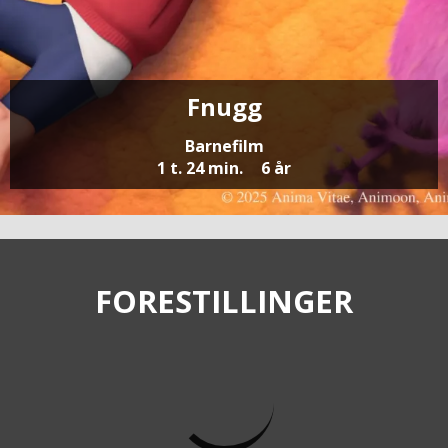
Fnugg
Barnefilm
1 t. 24 min.
6 år
FORESTILLINGER